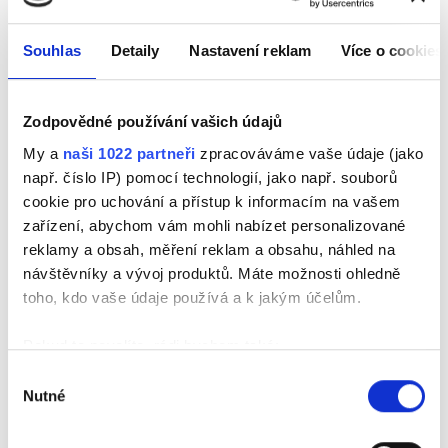
Maximální doporučovaná délka
Souhlas
Detaily
Nastavení reklam
Více o cookies
max 12 bm
Zodpovědné používání vašich údajů
My a
naši 1022 partneři
zpracováváme vaše údaje (jako
např. číslo IP) pomocí technologií, jako např. souborů
Výška profilu:
cookie pro uchování a přístup k informacím na vašem
zařízení, abychom vám mohli nabízet personalizované
54,5 mm
reklamy a obsah, měření reklam a obsahu, náhled na
návštěvníky a vývoj produktů. Máte možnosti ohledně
toho, kdo vaše údaje používá a k jakým účelům.
Pokud to povolíte, rádi bychom také:
Barevná provedení
Shromažďovali informace o vaší geografické
Výběr
Nutné
poloze, které mohou být přesné na několik metrů
souhlasu
Identifikovali vaše zařízení pomocí aktivního
skenování pro konkrétní charakteristiky (otisk prstu)