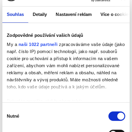
Maximální doporučovaná délka
Souhlas
Detaily
Nastavení reklam
Více o cookies
max 12 bm
Zodpovědné používání vašich údajů
My a
naši 1022 partneři
zpracováváme vaše údaje (jako
např. číslo IP) pomocí technologií, jako např. souborů
Výška profilu:
cookie pro uchování a přístup k informacím na vašem
zařízení, abychom vám mohli nabízet personalizované
49 mm
reklamy a obsah, měření reklam a obsahu, náhled na
návštěvníky a vývoj produktů. Máte možnosti ohledně
toho, kdo vaše údaje používá a k jakým účelům.
Pokud to povolíte, rádi bychom také:
Barevná provedení
Shromažďovali informace o vaší geografické
Výběr
Nutné
poloze, které mohou být přesné na několik metrů
souhlasu
Identifikovali vaše zařízení pomocí aktivního
skenování pro konkrétní charakteristiky (otisk prstu)